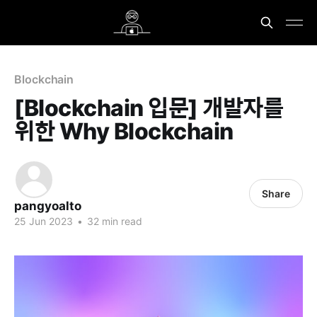
Blockchain
[Blockchain 입문] 개발자를
위한 Why Blockchain
Share
pangyoalto
25 Jun 2023
•
32 min read