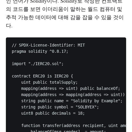
인 언어가 Solidity이다. Solidity로 작성한 컨트랙트
의 코드를 보면 이더리움이 말하는 월드 컴퓨터 및
추적 가능한 데이터에 대해 감을 잡을 수 있을 것이
다.
// SPDX-License-Identifier: MIT

pragma solidity ^0.8.17;

import "./IERC20.sol";

contract ERC20 is IERC20 {

    uint public totalSupply;

    mapping(address => uint) public balanceOf;

    mapping(address => mapping(address => uint)) pu
    string public name = "Solidity by Example";

    string public symbol = "SOLBYEX";

    uint8 public decimals = 18;

    function transfer(address recipient, uint amoun
        balanceOf[msg.sender] -= amount;
