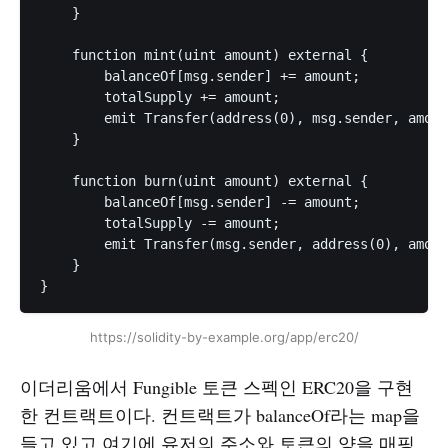
    }

    function mint(uint amount) external {

        balanceOf[msg.sender] += amount;

        totalSupply += amount;

        emit Transfer(address(0), msg.sender, amoun
    }

    function burn(uint amount) external {

        balanceOf[msg.sender] -= amount;

        totalSupply -= amount;

        emit Transfer(msg.sender, address(0), amoun
    }

https://solidity-by-example.org/app/erc20/
이더리움에서 Fungible 토큰 스펙인 ERC20을 구현
한 컨트랙트이다. 컨트랙트가 balanceOf라는 map을
들고 있고 여기에 유저의 주소와 토큰의 양을 매핑