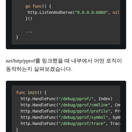
go
func
()
 {

     http.ListenAndServe(
"0.0.0.0:6060"
, 
nil
)

    }()

    ...

}
net/http/pprof를 링크했을 때 내부에서 어떤 로직이
동작하는지 살펴보겠습니다.
func
init
()
 {

  http.HandleFunc(
"/debug/pprof/"
, Index)

  http.HandleFunc(
"/debug/pprof/cmdline"
, Cmdline)
  http.HandleFunc(
"/debug/pprof/profile"
, Profile)
  http.HandleFunc(
"/debug/pprof/symbol"
, Symbol)

  http.HandleFunc(
"/debug/pprof/trace"
, Trace)

}
