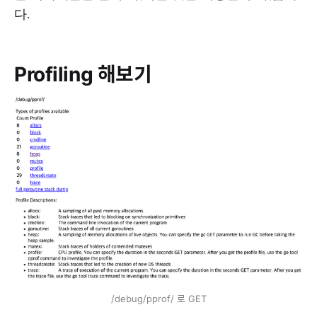
다.
Profiling 해보기
/debug/pprof/ 로 GET