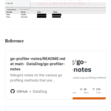
Reference
go-profiler-notes/README.md
at main · DataDog/go-profiler-
notes
felixge’s notes on the various go
profiling methods that are
available. - go-profiler-
notes/README.md at main ·
GitHub
DataDog
DataDog/go-profiler-notes