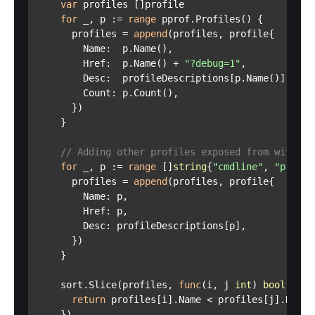
var
 profiles []profile

for
 _, p := 
range
 pprof.Profiles() {

      profiles = 
append
(profiles, profile{

        Name:  p.Name(),

        Href:  p.Name() + 
"?debug=1"
,

        Desc:  profileDescriptions[p.Name()],

        Count: p.Count(),

      })

    }

// Adding other profiles exposed from within 
for
 _, p := 
range
 []
string
{
"cmdline"
, 
"profil
      profiles = 
append
(profiles, profile{

        Name: p,

        Href: p,

        Desc: profileDescriptions[p],

      })

    }

    sort.Slice(profiles, 
func
(i, j 
int
)
bool
 {

return
 profiles[i].Name < profiles[j].Name

    })
