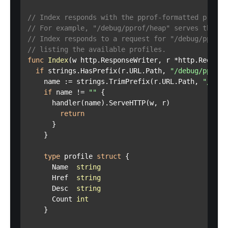
// Index responds with the pprof-formatted profil
// For example, "/debug/pprof/heap" serves the "h
// Index responds to a request for "/debug/pprof/
// listing the available profiles.
func
Index
(w http.ResponseWriter, r *http.Request
if
 strings.HasPrefix(r.URL.Path, 
"/debug/pprof/
    name := strings.TrimPrefix(r.URL.Path, 
"/debu
if
 name != 
""
 {

      handler(name).ServeHTTP(w, r)

return
      }

    }

type
 profile 
struct
 {

      Name  
string
      Href  
string
      Desc  
string
      Count 
int
    }
