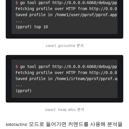
$ 
go tool pprof http://0.0.0.0:6060/debug/pprof/g
Fetching profile over HTTP from http://0.0.0.0:60
Saved profile in /home1/user/pprof/pprof.applicat
...

(pprof) top 10
case1. goroutine 분석
$ 
go tool pprof http://0.0.0.0:6060/debug/pprof/h
Fetching profile over HTTP from http://0.0.0.0:60
Saved profile in /home1/irteam/pprof/pprof.applic
...

(pprof)
case2. heap alloc 분석
interactive 모드로 들어가면 커맨드를 사용해 분석을